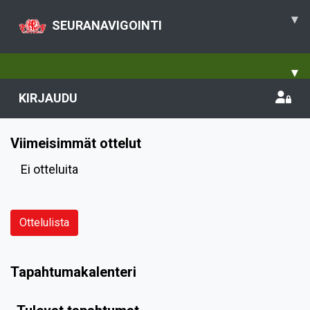
▾
SEURANAVIGOINTI
▾
KIRJAUDU
Viimeisimmät ottelut
Ei otteluita
Ottelulista
Tapahtumakalenteri