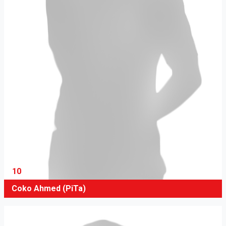
10
Coko Ahmed (PiTa)