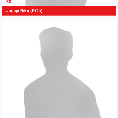
30
Jouppi Niko (PiTa)