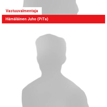
Vastuuvalmentaja
Hämäläinen Juho (PiTa)