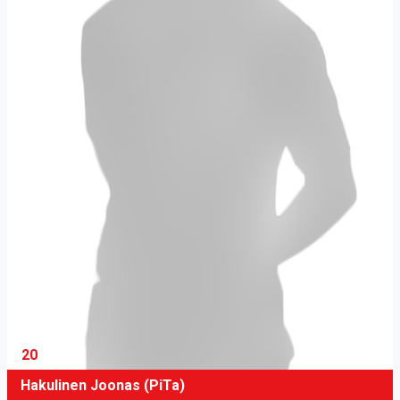
20
Hakulinen Joonas (PiTa)