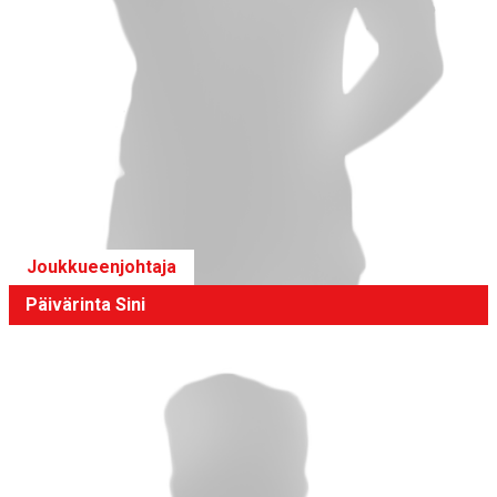
Joukkueenjohtaja
Päivärinta Sini