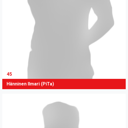
45
Hänninen Ilmari (PiTa)