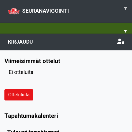
▾
SEURANAVIGOINTI
▾
KIRJAUDU
Viimeisimmät ottelut
Ei otteluita
Ottelulista
Tapahtumakalenteri