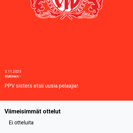
3.11.2025
Uutinen
-
PPV sisters etsii uusia pelaajia!
Viimeisimmät ottelut
Ei otteluita