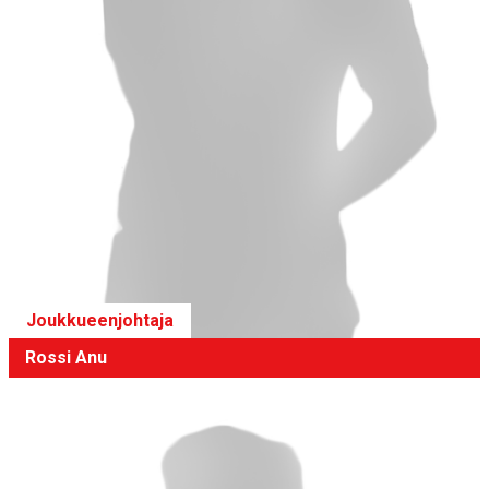
Joukkueenjohtaja
Rossi Anu