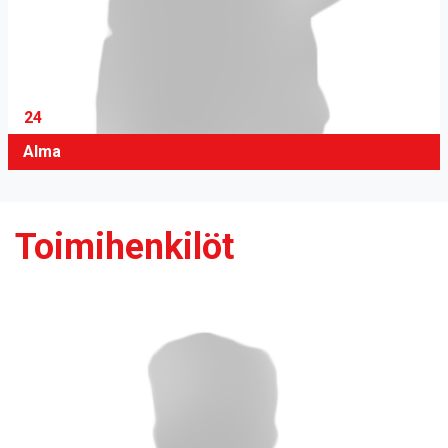
24
Alma
Toimihenkilöt